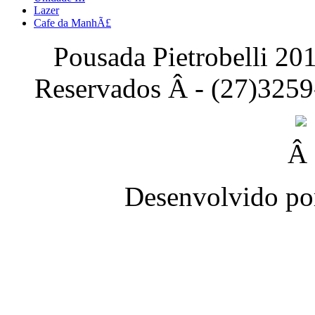
Lazer
Cafe da ManhÃ£
Pousada Pietrobelli 201
Reservados Â - (27)325
Â
Desenvolvido p