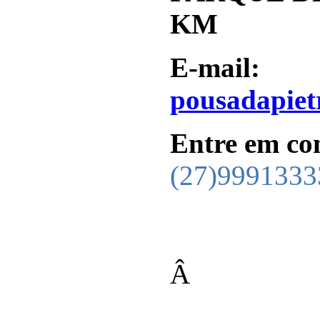
KM
E-mail:
pousadapiet
Entre em co
(
27
)9991333
Â