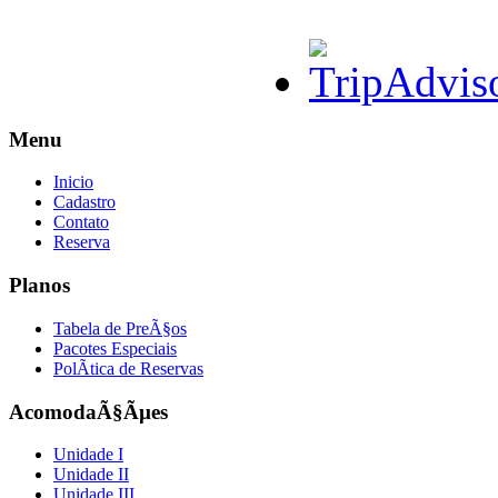
Menu
Inicio
Cadastro
Contato
Reserva
Planos
Tabela de PreÃ§os
Pacotes Especiais
PolÃ­tica de Reservas
AcomodaÃ§Ãµes
Unidade I
Unidade II
Unidade III