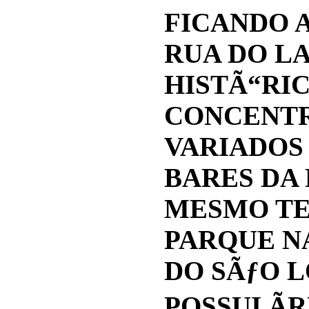
FICANDO A
RUA DO L
HISTÃ“RIC
CONCENTR
VARIADOS
BARES DA 
MESMO TE
PARQUE N
DO SÃƒO 
POSSUI Ã