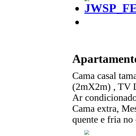
Apartament
Cama casal tama
(2mX2m) , TV L
Ar condicionad
Cama extra, Mes
quente e fria no